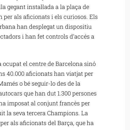
la gegant instal·lada a la plaça de
per als aficionats i els curiosos. Els
rbana han desplegat un dispositiu
ectadors i han fet controls d’accés a
ocupat el centre de Barcelona sinó
s 40.000 aficionats han viatjat per
n Mamés o bé seguir-lo des de la
2 autocars que han dut 1.300 persones
s’ha imposat al conjunt francès per
guit la seva tercera Champions. La
per als aficionats del Barça, que ha