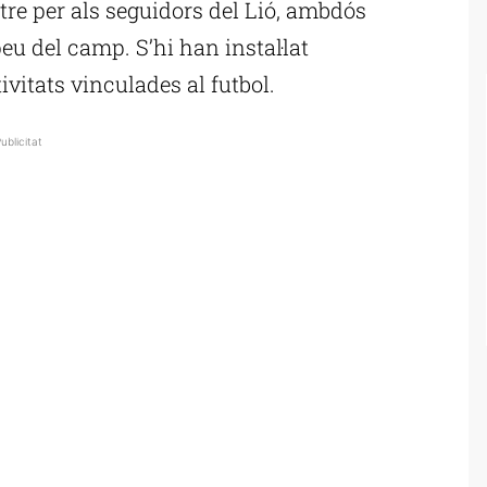
ltre per als seguidors del Lió, ambdós
u del camp. S’hi han instal·lat
vitats vinculades al futbol.
ublicitat