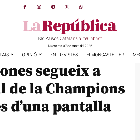
Els Països Catalans al teu abast
Divendres, 07 de agost del 2026
PAÍS
OPINIÓ
ENTREVISTES
ELMONCASTELLER
MÉ
ones segueix a
al de la Champions
s d’una pantalla