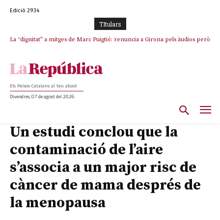
Edició 2934
TItulars
La “dignitat” a mitges de Marc Puigtió: renuncia a Girona pels àudios però
Junts exigeix que Catalunya quedi “fora” del repartiment dels menors
s’aferra als càrrecs remunerats de Sant Julià i el Consell Comarcal
migrants de Ceuta
Els Països Catalans al teu abast
Divendres, 07 de agost del 2026
Un estudi conclou que la
contaminació de l’aire
s’associa a un major risc de
càncer de mama després de
la menopausa