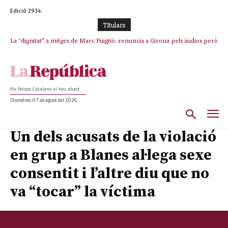
Edició 2934
TItulars
La “dignitat” a mitges de Marc Puigtió: renuncia a Girona pels àudios però
s’aferra als càrrecs remunerats de Sant Julià i el Consell Comarcal
Els Països Catalans al teu abast
Divendres, 07 de agost del 2026
Un dels acusats de la violació
en grup a Blanes al·lega sexe
consentit i l’altre diu que no
va “tocar” la víctima