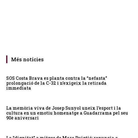
Més notícies
SOS Costa Brava es planta contra la “nefasta”
prolongació de la C-32 i n’exigeix la retirada
immediata
La memòria viva de Josep Sunyol uneix l’esport i la
cultura en un emotiu homenatge a Guadarrama pel seu
90è aniversari
La “dignitat” a mitges de Marc Puigtió: renuncia a