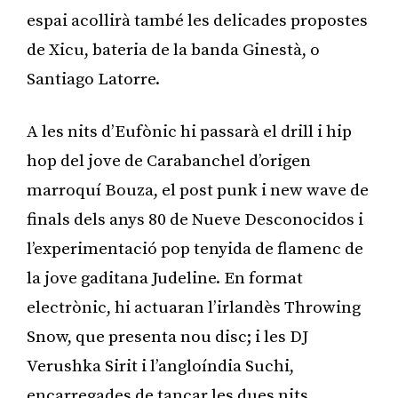
espai acollirà també les delicades propostes
de Xicu, bateria de la banda Ginestà, o
Santiago Latorre.
A les nits d’Eufònic hi passarà el drill i hip
hop del jove de Carabanchel d’origen
marroquí Bouza, el post punk i new wave de
finals dels anys 80 de Nueve Desconocidos i
l’experimentació pop tenyida de flamenc de
la jove gaditana Judeline. En format
electrònic, hi actuaran l’irlandès Throwing
Snow, que presenta nou disc; i les DJ
Verushka Sirit i l’angloíndia Suchi,
encarregades de tancar les dues nits