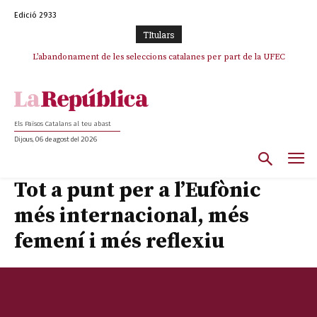
Edició 2933
TItulars
L’abandonament de les seleccions catalanes per part de la UFEC
espanyolitza l’esport del país
Els Països Catalans al teu abast
Dijous, 06 de agost del 2026
Tot a punt per a l’Eufònic
més internacional, més
femení i més reflexiu