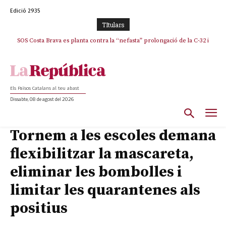
Edició 2935
TItulars
SOS Costa Brava es planta contra la “nefasta” prolongació de la C-32 i
La memòria viva de Josep Sunyol uneix l’esport i la cultura en un emotiu
homenatge a Guadarrama pel seu 90è aniversari
n’exigeix la retirada immediata
Els Països Catalans al teu abast
Dissabte, 08 de agost del 2026
Tornem a les escoles demana
flexibilitzar la mascareta,
eliminar les bombolles i
limitar les quarantenes als
positius