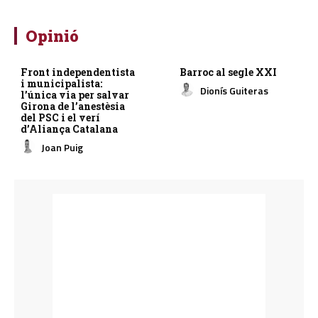
Opinió
Front independentista
Barroc al segle XXI
i municipalista:
Dionís Guiteras
l’única via per salvar
Girona de l’anestèsia
del PSC i el verí
d’Aliança Catalana
Joan Puig