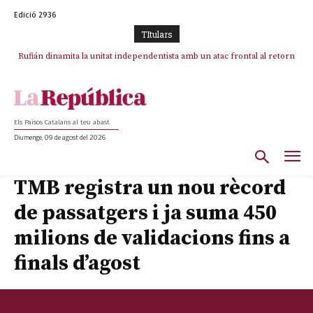
Edició 2936
TItulars
Rufián dinamita la unitat independentista amb un atac frontal al retorn
de Puigdemont
Els Països Catalans al teu abast
Diumenge, 09 de agost del 2026
TMB registra un nou rècord
de passatgers i ja suma 450
milions de validacions fins a
finals d’agost