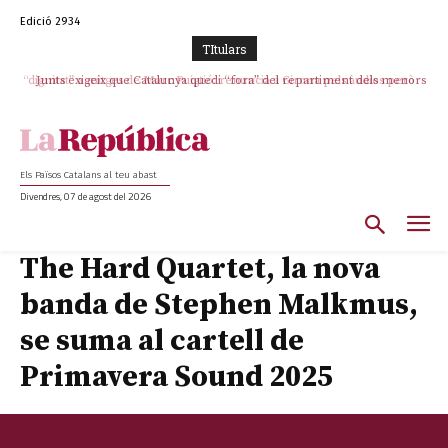
Edició 2934
TItulars
Junts exigeix que Catalunya quedi “fora” del repartiment dels menors
migrants de Ceuta
Els Països Catalans al teu abast
Divendres, 07 de agost del 2026
The Hard Quartet, la nova
banda de Stephen Malkmus,
se suma al cartell de
Primavera Sound 2025