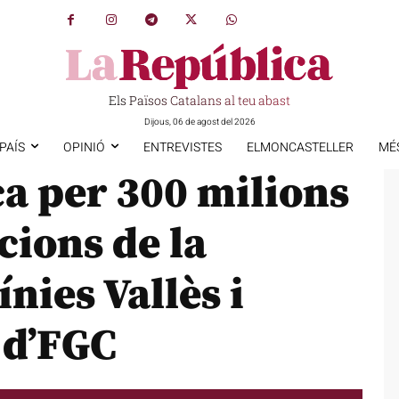
Els Països Catalans al teu abast
Dijous, 06 de agost del 2026
PAÍS
OPINIÓ
ENTREVISTES
ELMONCASTELLER
MÉ
ca per 300 milions
acions de la
ínies Vallès i
 d’FGC