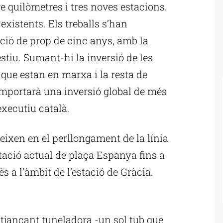
e quilòmetres i tres noves estacions.
xistents. Els treballs s’han
ció de prop de cinc anys, amb la
stiu. Sumant-hi la inversió de les
que estan en marxa i la resta de
omportarà una inversió global de més
executiu català.
eixen en el perllongament de la línia
tació actual de plaça Espanya fins a
s a l’àmbit de l’estació de Gràcia.
ublicitat
itjançant tuneladora -un sol tub que