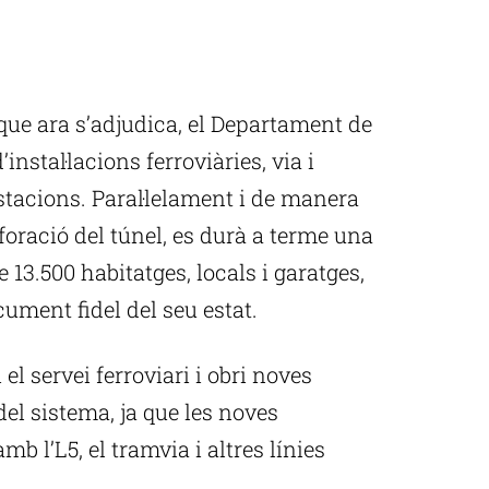
 que ara s’adjudica, el Departament de
’instal·lacions ferroviàries, via i
estacions. Paral·lelament i de manera
erforació del túnel, es durà a terme una
3.500 habitatges, locals i garatges,
cument fidel del seu estat.
el servei ferroviari i obri noves
del sistema, ja que les noves
mb l’L5, el tramvia i altres línies