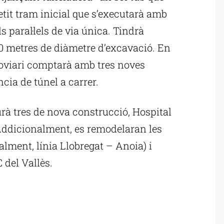
petit tram inicial que s’executarà amb
s paral·lels de via única. Tindrà
10 metres de diàmetre d’excavació. En
rroviari comptarà amb tres noves
ncia de túnel a carrer.
aurà tres de nova construcció, Hospital
 Addicionalment, es remodelaran les
lment, línia Llobregat – Anoia) i
C del Vallès.