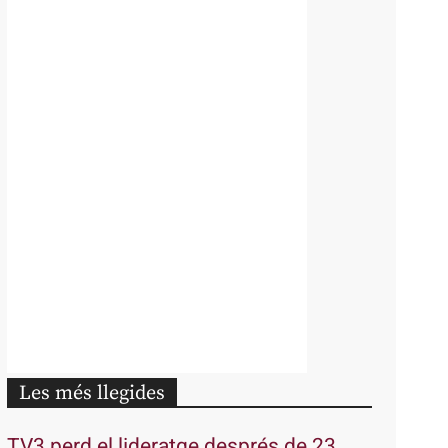
Les més llegides
TV3 perd el lideratge després de 23