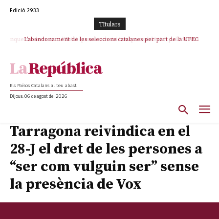
Edició 2933
TItulars
L’abandonament de les seleccions catalanes per part de la UFEC
espanyolitza l’esport del país
Els Països Catalans al teu abast
Dijous, 06 de agost del 2026
Tarragona reivindica en el
28-J el dret de les persones a
“ser com vulguin ser” sense
la presència de Vox