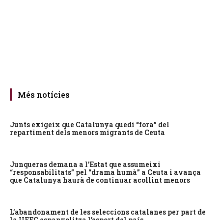
Més notícies
Junts exigeix que Catalunya quedi “fora” del
repartiment dels menors migrants de Ceuta
Junqueras demana a l’Estat que assumeixi
“responsabilitats” pel “drama humà” a Ceuta i avança
que Catalunya haurà de continuar acollint menors
L’abandonament de les seleccions catalanes per part de
la UFEC espanyolitza l’esport del país