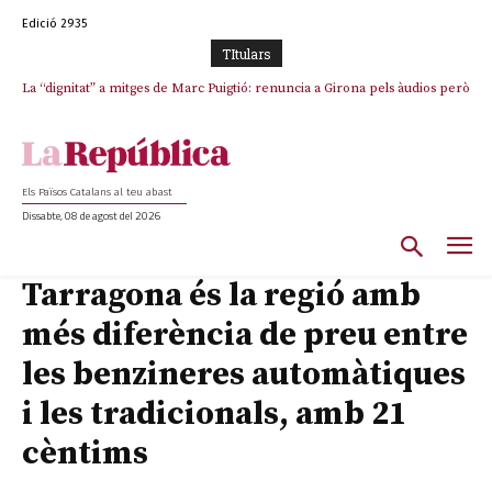
Edició 2935
TItulars
La “dignitat” a mitges de Marc Puigtió: renuncia a Girona pels àudios però
s’aferra als càrrecs remunerats de Sant Julià i el Consell Comarcal
Els Països Catalans al teu abast
Dissabte, 08 de agost del 2026
Tarragona és la regió amb
més diferència de preu entre
les benzineres automàtiques
i les tradicionals, amb 21
cèntims