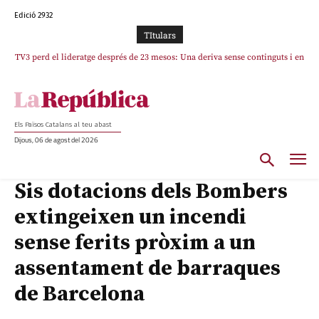
Edició 2932
TItulars
TV3 perd el lideratge després de 23 mesos: Una deriva sense continguts i en
clau espanyola deixa el canal a mans de TVE
Els Països Catalans al teu abast
Dijous, 06 de agost del 2026
Sis dotacions dels Bombers
extingeixen un incendi
sense ferits pròxim a un
assentament de barraques
de Barcelona