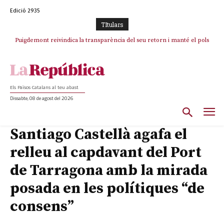
Edició 2935
TItulars
Puigdemont reivindica la transparència del seu retorn i manté el pols
Portugal acusa Espanya de provocar un “efecte crida” massiu per la seva
ferm per la plena llibertat dels encausats
“manca de regulació” migratòria
Els Països Catalans al teu abast
Dissabte, 08 de agost del 2026
Santiago Castellà agafa el
relleu al capdavant del Port
de Tarragona amb la mirada
posada en les polítiques “de
consens”