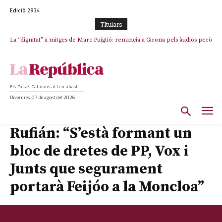
Edició 2934
TItulars
La “dignitat” a mitges de Marc Puigtió: renuncia a Girona pels àudios però
s’aferra als càrrecs remunerats de Sant Julià i el Consell Comarcal
Els Països Catalans al teu abast
Divendres, 07 de agost del 2026
Rufián: “S’està formant un
bloc de dretes de PP, Vox i
Junts que segurament
portarà Feijóo a la Moncloa”