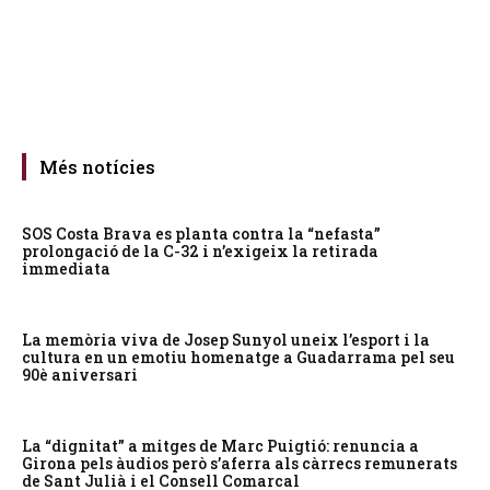
Més notícies
SOS Costa Brava es planta contra la “nefasta”
prolongació de la C-32 i n’exigeix la retirada
immediata
La memòria viva de Josep Sunyol uneix l’esport i la
cultura en un emotiu homenatge a Guadarrama pel seu
90è aniversari
La “dignitat” a mitges de Marc Puigtió: renuncia a
Girona pels àudios però s’aferra als càrrecs remunerats
de Sant Julià i el Consell Comarcal