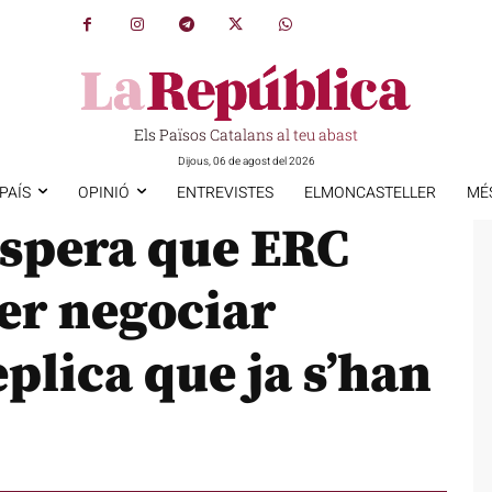
Els Països Catalans al teu abast
Dijous, 06 de agost del 2026
PAÍS
OPINIÓ
ENTREVISTES
ELMONCASTELLER
MÉ
espera que ERC
per negociar
plica que ja s’han