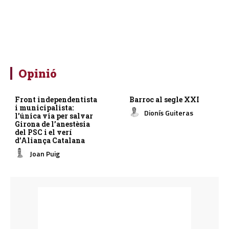
Opinió
Front independentista
Barroc al segle XXI
i municipalista:
Dionís Guiteras
l’única via per salvar
Girona de l’anestèsia
del PSC i el verí
d’Aliança Catalana
Joan Puig