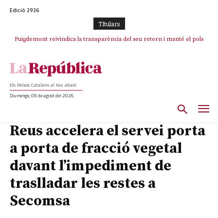
Edició 2936
TItulars
Puigdemont reivindica la transparència del seu retorn i manté el pols
ferm per la plena llibertat dels encausats
Els Països Catalans al teu abast
Diumenge, 09 de agost del 2026
Reus accelera el servei porta
a porta de fracció vegetal
davant l’impediment de
traslladar les restes a
Secomsa