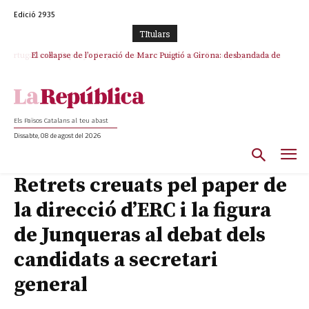
Edició 2935
TItulars
El col·lapse de l’operació de Marc Puigtió a Girona: desbandada de
l’oportunisme i fracàs de ‘Militància Decidim’
Els Països Catalans al teu abast
Dissabte, 08 de agost del 2026
Retrets creuats pel paper de
la direcció d’ERC i la figura
de Junqueras al debat dels
candidats a secretari
general