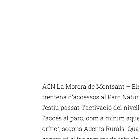
ACN La Morera de Montsant – Els
trentena d’accessos al Parc Natur
l’estiu passat, l’activació del nivel
l’accés al parc, com a mínim aques
crític”, segons Agents Rurals. Qu
controlat el tancament de tots el