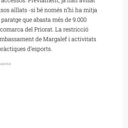
sos aïllats -si bé només n’hi ha mitja
t paratge que abasta més de 9.000
comarca del Priorat. La restricció
’embassament de Margalef i activitats
 pràctiques d’esports.
ublicitat