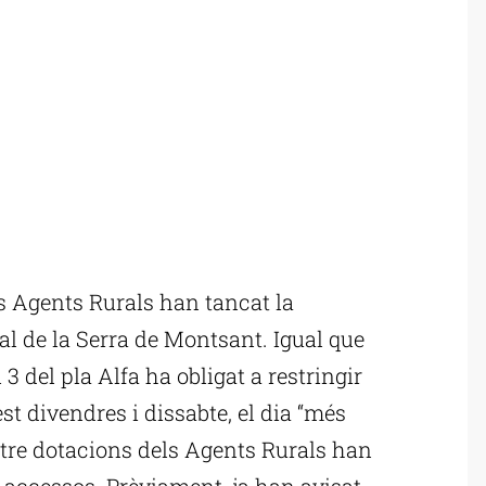
 Agents Rurals han tancat la
al de la Serra de Montsant. Igual que
l 3 del pla Alfa ha obligat a restringir
t divendres i dissabte, el dia “més
atre dotacions dels Agents Rurals han
s accessos. Prèviament, ja han avisat