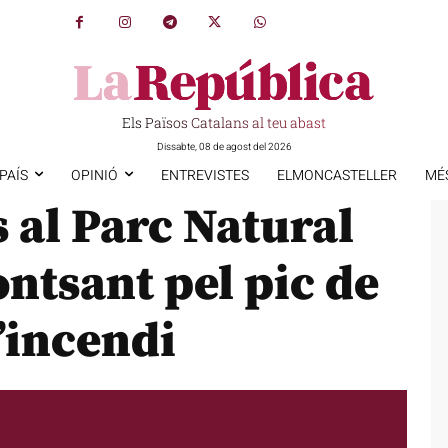
Els Països Catalans al teu abast
Dissabte, 08 de agost del 2026
PAÍS
OPINIÓ
ENTREVISTES
ELMONCASTELLER
MÉ
s al Parc Natural
ontsant pel pic de
d’incendi