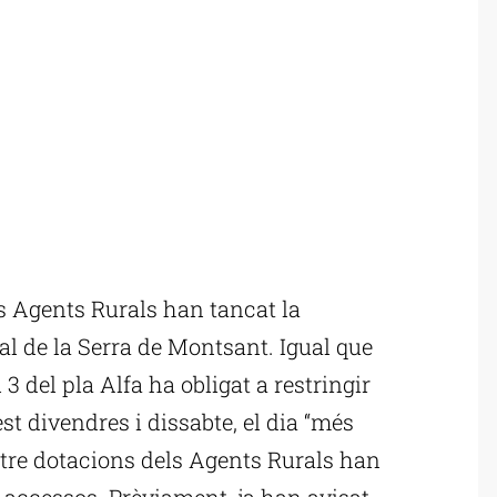
 Agents Rurals han tancat la
al de la Serra de Montsant. Igual que
l 3 del pla Alfa ha obligat a restringir
t divendres i dissabte, el dia “més
atre dotacions dels Agents Rurals han
s accessos. Prèviament, ja han avisat