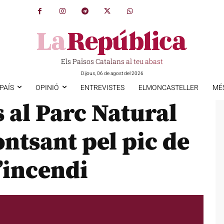
Els Països Catalans al teu abast
Dijous, 06 de agost del 2026
PAÍS
OPINIÓ
ENTREVISTES
ELMONCASTELLER
MÉ
s al Parc Natural
ontsant pel pic de
d’incendi