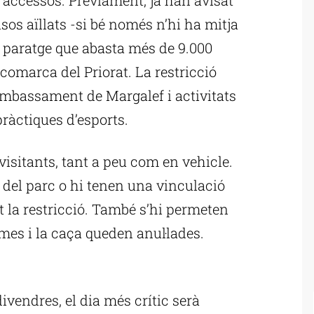
sos aïllats -si bé només n’hi ha mitja
t paratge que abasta més de 9.000
comarca del Priorat. La restricció
’embassament de Margalef i activitats
 pràctiques d’esports.
 visitants, tant a peu com en vehicle.
 del parc o hi tenen una vinculació
t la restricció. També s’hi permeten
emes i la caça queden anul·lades.
ublicitat
vendres, el dia més crític serà