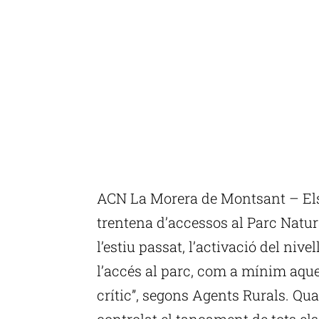
ACN La Morera de Montsant – Els
trentena d’accessos al Parc Natur
l’estiu passat, l’activació del nivel
l’accés al parc, com a mínim aques
crític”, segons Agents Rurals. Qu
controlat el tancament de tots el