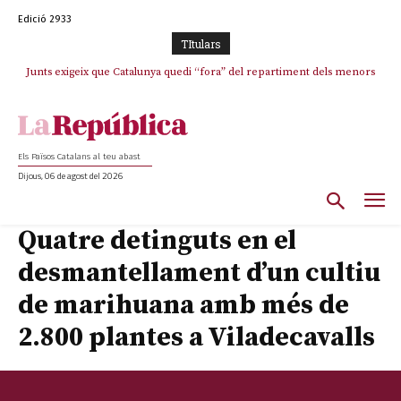
Edició 2933
TItulars
Junts exigeix que Catalunya quedi “fora” del repartiment dels menors
Junqueras demana a l’Estat que assumeixi “responsabilitats” pel “drama
humà” a Ceuta i avança que Catalunya haurà de continuar acollint
migrants de Ceuta
menors
Els Països Catalans al teu abast
Dijous, 06 de agost del 2026
Quatre detinguts en el
desmantellament d’un cultiu
de marihuana amb més de
2.800 plantes a Viladecavalls