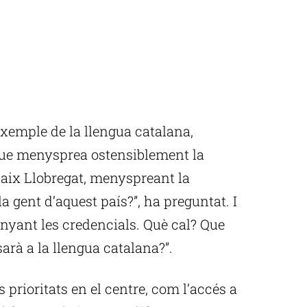
exemple de la llengua catalana,
 que menysprea ostensiblement la
l Baix Llobregat, menyspreant la
la gent d’aquest país?”, ha preguntat. I
enyant les credencials. Què cal? Que
sarà a la llengua catalana?”.
prioritats en el centre, com l’accés a