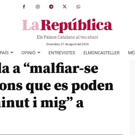
Els Països Catalans al teu abast
Divendres, 07 de agost del 2026
PAÍS
OPINIÓ
ENTREVISTES
ELMONCASTELLER
MÉ
a a “malfiar-se
ions que es poden
inut i mig” a