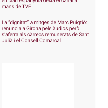
en clau espanyola deixa el canal a
mans de TVE
La “dignitat” a mitges de Marc Puigtió:
renuncia a Girona pels àudios però
s’aferra als càrrecs remunerats de Sant
Julià i el Consell Comarcal