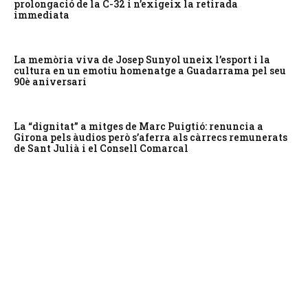
prolongació de la C-32 i n’exigeix la retirada
immediata
La memòria viva de Josep Sunyol uneix l’esport i la
cultura en un emotiu homenatge a Guadarrama pel seu
90è aniversari
La “dignitat” a mitges de Marc Puigtió: renuncia a
Girona pels àudios però s’aferra als càrrecs remunerats
de Sant Julià i el Consell Comarcal