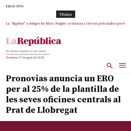
Edició 2934
TItulars
La “dignitat” a mitges de Marc Puigtió: renuncia a Girona pels àudios però
Junts exigeix que Catalunya quedi “fora” del repartiment dels menors
s’aferra als càrrecs remunerats de Sant Julià i el Consell Comarcal
migrants de Ceuta
Els Països Catalans al teu abast
Divendres, 07 de agost del 2026
Pronovias anuncia un ERO
per al 25% de la plantilla de
les seves oficines centrals al
Prat de Llobregat