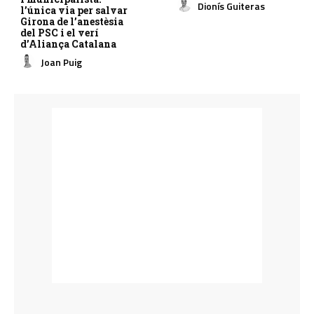
Dionís Guiteras
l’única via per salvar
Girona de l’anestèsia
del PSC i el verí
d’Aliança Catalana
Joan Puig