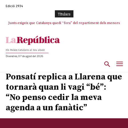
Edició 2934
TItulars
Junts exigeix que Catalunya quedi “fora” del repartiment dels menors
migrants de Ceuta
Els Països Catalans al teu abast
Divendres, 07 de agost del 2026
Ponsatí replica a Llarena que
tornarà quan li vagi “bé”:
“No penso cedir la meva
agenda a un fanàtic”