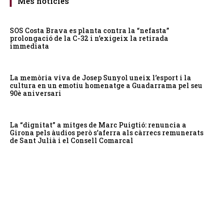
Més notícies
SOS Costa Brava es planta contra la “nefasta”
prolongació de la C-32 i n’exigeix la retirada
immediata
La memòria viva de Josep Sunyol uneix l’esport i la
cultura en un emotiu homenatge a Guadarrama pel seu
90è aniversari
La “dignitat” a mitges de Marc Puigtió: renuncia a
Girona pels àudios però s’aferra als càrrecs remunerats
de Sant Julià i el Consell Comarcal