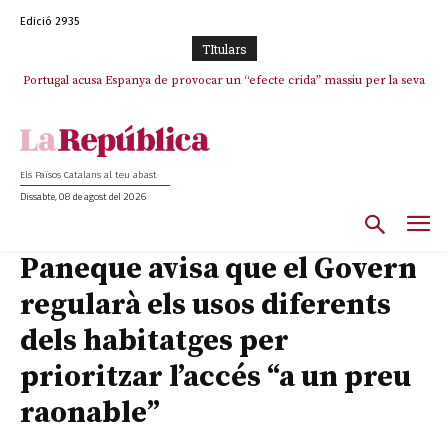
Edició 2935
TItulars
Portugal acusa Espanya de provocar un “efecte crida” massiu per la seva
El col·lapse de l’operació de Marc Puigtió a Girona: desbandada de
l’oportunisme i fracàs de ‘Militància Decidim’
“manca de regulació” migratòria
Els Països Catalans al teu abast
Dissabte, 08 de agost del 2026
Paneque avisa que el Govern
regularà els usos diferents
dels habitatges per
prioritzar l’accés “a un preu
raonable”