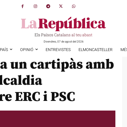
Els Països Catalans al teu abast
Divendres, 07 de agost del 2026
PAÍS
OPINIÓ
ENTREVISTES
ELMONCASTELLER
MÉ
a un cartipàs amb
lcaldia
re ERC i PSC