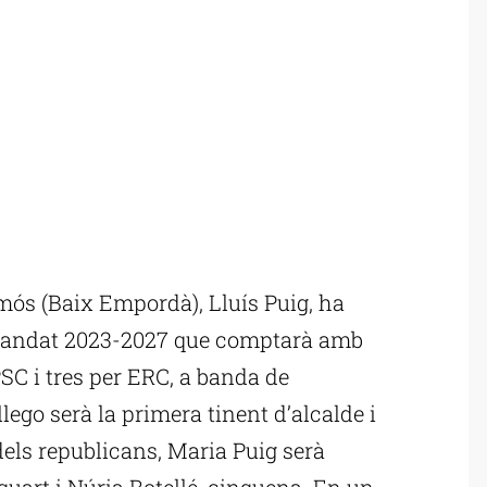
ós (Baix Empordà), Lluís Puig, ha
l mandat 2023-2027 que comptarà amb
PSC i tres per ERC, a banda de
llego serà la primera tinent d’alcalde i
 dels republicans, Maria Puig serà
quart i Núria Botellé, cinquena. En un