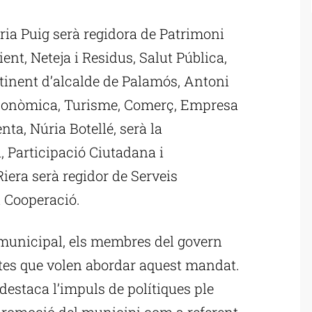
ublicitat
ria Puig serà regidora de Patrimoni
nt, Neteja i Residus, Salut Pública,
 tinent d’alcalde de Palamós, Antoni
Econòmica, Turisme, Comerç, Empresa
nta, Núria Botellé, serà la
, Participació Ciutadana i
iera serà regidor de Serveis
i Cooperació.
 municipal, els membres del govern
ptes que volen abordar aquest mandat.
destaca l’impuls de polítiques ple
 promoció del municipi com a referent