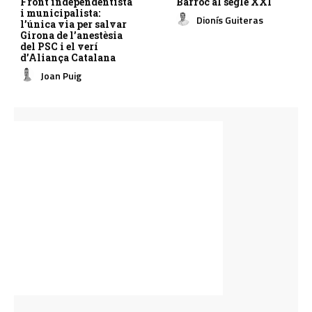
Front independentista
Barroc al segle XXI
i municipalista:
Dionís Guiteras
l’única via per salvar
Girona de l’anestèsia
del PSC i el verí
d’Aliança Catalana
Joan Puig