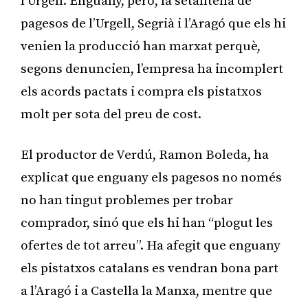
l’Urgell. Enguany, però, la setantena de
pagesos de l’Urgell, Segrià i l’Aragó que els hi
venien la producció han marxat perquè,
segons denuncien, l’empresa ha incomplert
els acords pactats i compra els pistatxos
molt per sota del preu de cost.
El productor de Verdú, Ramon Boleda, ha
explicat que enguany els pagesos no només
no han tingut problemes per trobar
comprador, sinó que els hi han “plogut les
ofertes de tot arreu”. Ha afegit que enguany
els pistatxos catalans es vendran bona part
a l’Aragó i a Castella la Manxa, mentre que