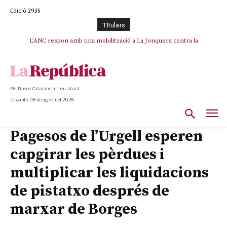
Edició 2935
TItulars
SOS Costa Brava es planta contra la “nefasta” prolongació de la C-32 i
L’ANC respon amb una mobilització a La Jonquera contra la
catalanofòbia i els abusos de la Policia Nacional
n’exigeix la retirada immediata
Els Països Catalans al teu abast
Dissabte, 08 de agost del 2026
Pagesos de l’Urgell esperen
capgirar les pèrdues i
multiplicar les liquidacions
de pistatxo després de
marxar de Borges