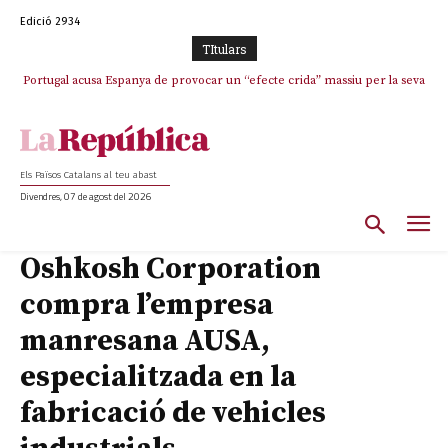
Edició 2934
TItulars
Portugal acusa Espanya de provocar un “efecte crida” massiu per la seva
“manca de regulació” migratòria
Els Països Catalans al teu abast
Divendres, 07 de agost del 2026
Oshkosh Corporation
compra l’empresa
manresana AUSA,
especialitzada en la
fabricació de vehicles