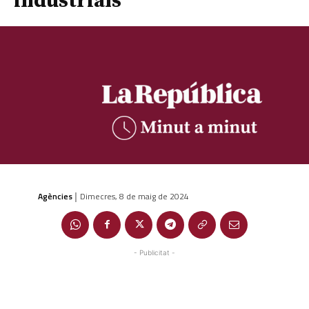
industrials
Agències
Dimecres, 8 de maig de 2024
|
- Publicitat -