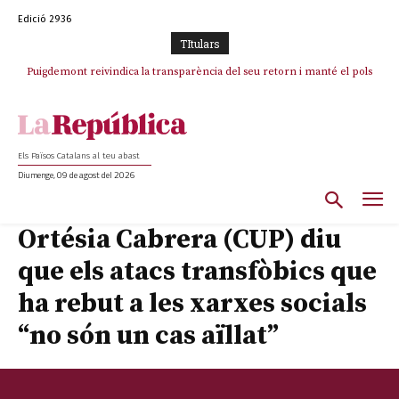
Edició 2936
TItulars
Puigdemont reivindica la transparència del seu retorn i manté el pols
ferm per la plena llibertat dels encausats
Els Països Catalans al teu abast
Diumenge, 09 de agost del 2026
Ortésia Cabrera (CUP) diu
que els atacs transfòbics que
ha rebut a les xarxes socials
“no són un cas aïllat”