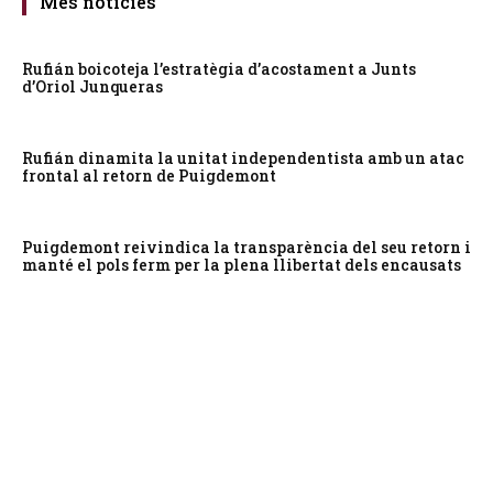
Més notícies
Rufián boicoteja l’estratègia d’acostament a Junts
d’Oriol Junqueras
Rufián dinamita la unitat independentista amb un atac
frontal al retorn de Puigdemont
Puigdemont reivindica la transparència del seu retorn i
manté el pols ferm per la plena llibertat dels encausats