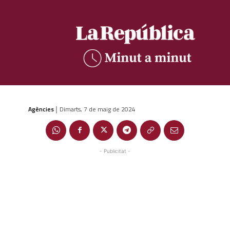
Agències
Dimarts, 7 de maig de 2024
|
- Publicitat -