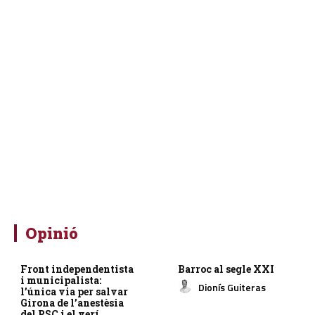
Opinió
Front independentista
Barroc al segle XXI
i municipalista:
Dionís Guiteras
l’única via per salvar
Girona de l’anestèsia
del PSC i el verí