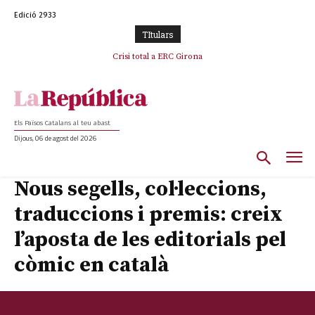
Edició 2933
TItulars
Crisi total a ERC Girona
Els Països Catalans al teu abast
Dijous, 06 de agost del 2026
Nous segells, col·leccions,
traduccions i premis: creix
l’aposta de les editorials pel
còmic en català