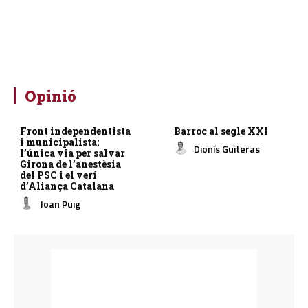
Opinió
Front independentista
Barroc al segle XXI
i municipalista:
Dionís Guiteras
l’única via per salvar
Girona de l’anestèsia
del PSC i el verí
d’Aliança Catalana
Joan Puig