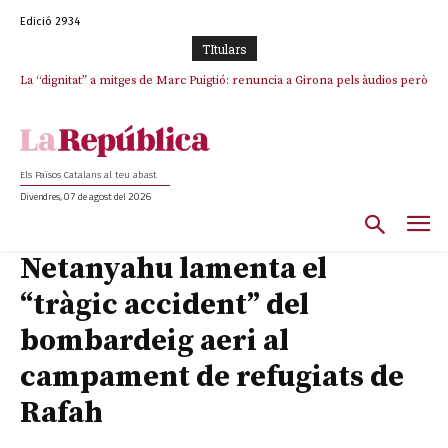
Edició 2934
TItulars
La “dignitat” a mitges de Marc Puigtió: renuncia a Girona pels àudios però
Junts exigeix que Catalunya quedi “fora” del repartiment dels menors
s’aferra als càrrecs remunerats de Sant Julià i el Consell Comarcal
migrants de Ceuta
Els Països Catalans al teu abast
Divendres, 07 de agost del 2026
Netanyahu lamenta el
“tràgic accident” del
bombardeig aeri al
campament de refugiats de
Rafah