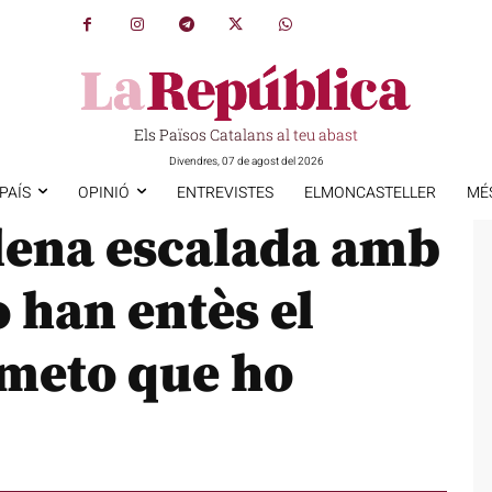
Els Països Catalans al teu abast
Divendres, 07 de agost del 2026
PAÍS
OPINIÓ
ENTREVISTES
ELMONCASTELLER
MÉ
lena escalada amb
o han entès el
ometo que ho