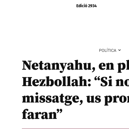
Edició 2934
POLÍTICA
Netanyahu, en p
Hezbollah: “Si n
missatge, us pr
faran”