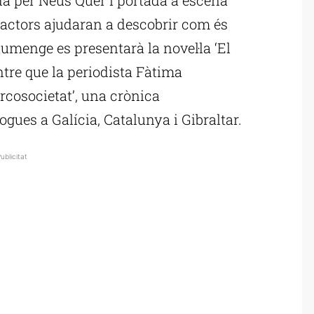
’actors ajudaran a descobrir com és
umenge es presentarà la novel·la ‘El
ntre que la periodista Fàtima
rcosocietat’, una crònica
gues a Galícia, Catalunya i Gibraltar.
ublicitat