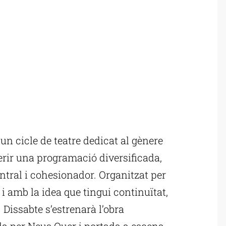
un cicle de teatre dedicat al gènere
erir una programació diversificada,
ntral i cohesionador. Organitzat per
 i amb la idea que tingui continuïtat,
y. Dissabte s’estrenarà l’obra
da per Neus Quer i portada a escena