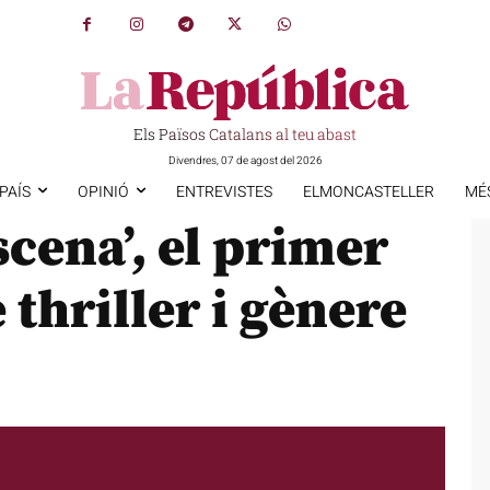
Els Països Catalans al teu abast
Divendres, 07 de agost del 2026
PAÍS
OPINIÓ
ENTREVISTES
ELMONCASTELLER
MÉ
scena’, el primer
 thriller i gènere