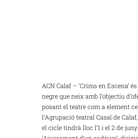
ACN Calaf – ‘Crims en Escena’ és 
negre que neix amb l’objectiu d’of
posant el teatre com a element ce
l’Agrupació teatral Casal de Calaf,
el cicle tindrà lloc l’1 i el 2 de jun
‘Aixecament d’un cadàver’, dirigi