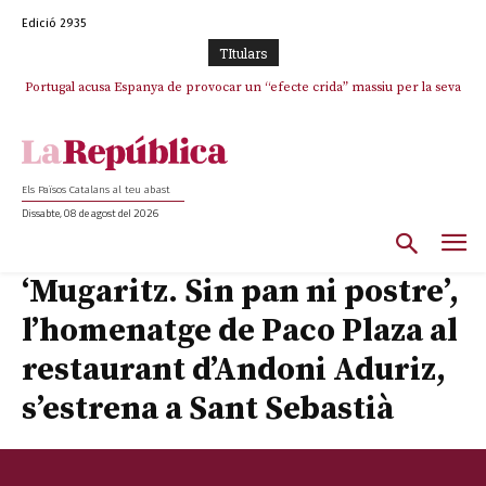
Edició 2935
TItulars
Portugal acusa Espanya de provocar un “efecte crida” massiu per la seva
“manca de regulació” migratòria
Els Països Catalans al teu abast
Dissabte, 08 de agost del 2026
‘Mugaritz. Sin pan ni postre’,
l’homenatge de Paco Plaza al
restaurant d’Andoni Aduriz,
s’estrena a Sant Sebastià