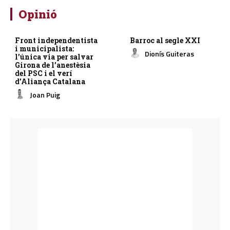
Opinió
Front independentista
Barroc al segle XXI
i municipalista:
Dionís Guiteras
l’única via per salvar
Girona de l’anestèsia
del PSC i el verí
d’Aliança Catalana
Joan Puig