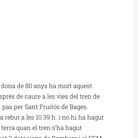
 dona de 80 anys ha mort aquest
prés de caure a les vies del tren de
u pas per Sant Fruitós de Bages.
 rebut a les 10.39 h. i no hi ha hagut
 terra quan el tren s’ha hagut
laçat 3 dotacions de Bombers i el SEM