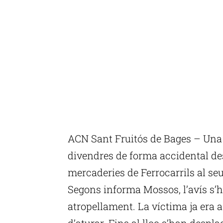
ACN Sant Fruitós de Bages – Una
divendres de forma accidental des
mercaderies de Ferrocarrils al se
Segons informa Mossos, l’avís s’ha
atropellament. La víctima ja era a
d’aturar. Fins al lloc s’han desp