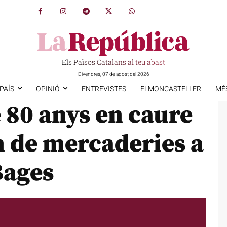
Els Països Catalans al teu abast
Divendres, 07 de agost del 2026
PAÍS
OPINIÓ
ENTREVISTES
ELMONCASTELLER
MÉ
 80 anys en caure
en de mercaderies a
Bages