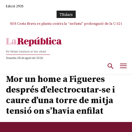
Edició 2935
TItulars
SOS Costa Brava es planta contra la “nefasta” prolongació de la C-32 i
n’exigeix la retirada immediata
Els Països Catalans al teu abast
Dissabte, 08 de agost del 2026
Mor un home a Figueres
després d’electrocutar-se i
caure d’una torre de mitja
tensió on s’havia enfilat