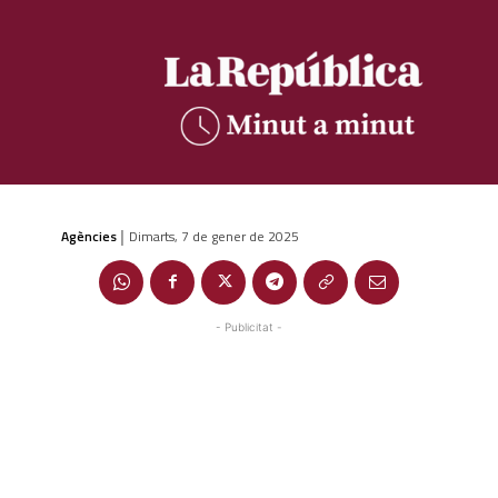
Agències
Dimarts, 7 de gener de 2025
|
- Publicitat -