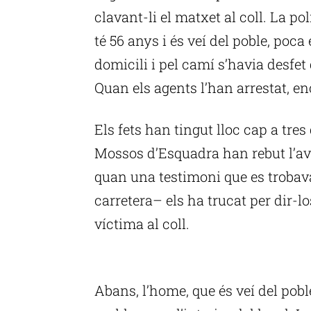
clavant-li el matxet al coll. La po
té 56 anys i és veí del poble, poc
domicili i pel camí s’havia desfet
Quan els agents l’han arrestat, e
Els fets han tingut lloc cap a tres
Mossos d’Esquadra han rebut l’aví
quan una testimoni que es trobava
carretera– els ha trucat per dir-l
víctima al coll.
P
Abans, l’home, que és veí del poble