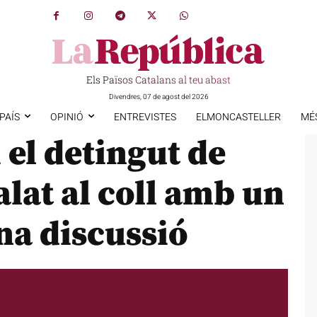
Els Països Catalans al teu abast
Divendres, 07 de agost del 2026
PAÍS
OPINIÓ
ENTREVISTES
ELMONCASTELLER
MÉ
 el detingut de
lat al coll amb un
na discussió