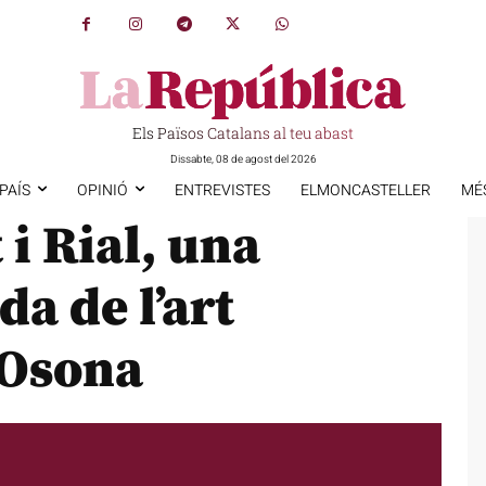
Els Països Catalans al teu abast
Dissabte, 08 de agost del 2026
PAÍS
OPINIÓ
ENTREVISTES
ELMONCASTELLER
MÉ
i Rial, una
a de l’art
 Osona