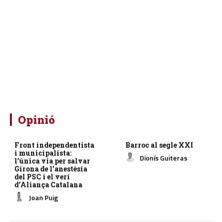
Opinió
Front independentista
Barroc al segle XXI
i municipalista:
Dionís Guiteras
l’única via per salvar
Girona de l’anestèsia
del PSC i el verí
d’Aliança Catalana
Joan Puig