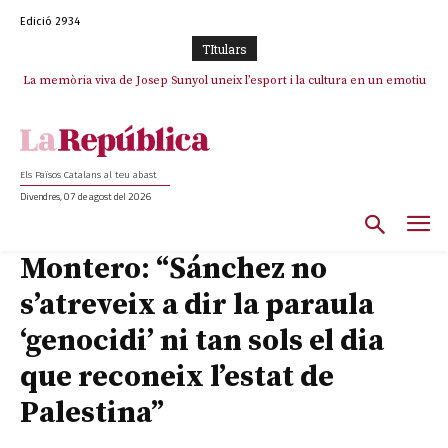
Edició 2934
TItulars
La memòria viva de Josep Sunyol uneix l’esport i la cultura en un emotiu
homenatge a Guadarrama pel seu 90è aniversari
Els Països Catalans al teu abast
Divendres, 07 de agost del 2026
Montero: “Sánchez no
s’atreveix a dir la paraula
‘genocidi’ ni tan sols el dia
que reconeix l’estat de
Palestina”