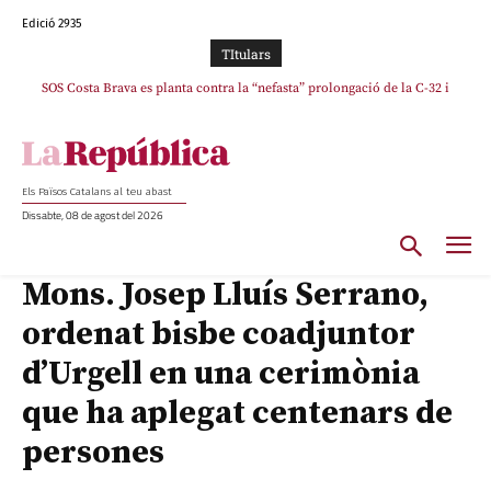
Edició 2935
TItulars
SOS Costa Brava es planta contra la “nefasta” prolongació de la C-32 i
La memòria viva de Josep Sunyol uneix l’esport i la cultura en un emotiu
homenatge a Guadarrama pel seu 90è aniversari
n’exigeix la retirada immediata
Els Països Catalans al teu abast
Dissabte, 08 de agost del 2026
Mons. Josep Lluís Serrano,
ordenat bisbe coadjuntor
d’Urgell en una cerimònia
que ha aplegat centenars de
persones