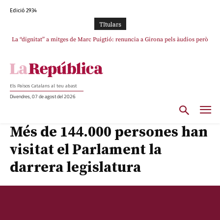
Edició 2934
TItulars
La “dignitat” a mitges de Marc Puigtió: renuncia a Girona pels àudios però
s’aferra als càrrecs remunerats de Sant Julià i el Consell Comarcal
Els Països Catalans al teu abast
Divendres, 07 de agost del 2026
Més de 144.000 persones han
visitat el Parlament la
darrera legislatura