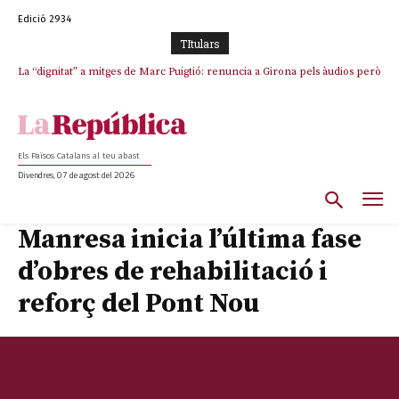
Edició 2934
TItulars
La “dignitat” a mitges de Marc Puigtió: renuncia a Girona pels àudios però
Junts exigeix que Catalunya quedi “fora” del repartiment dels menors
s’aferra als càrrecs remunerats de Sant Julià i el Consell Comarcal
migrants de Ceuta
Els Països Catalans al teu abast
Divendres, 07 de agost del 2026
Manresa inicia l’última fase
d’obres de rehabilitació i
reforç del Pont Nou