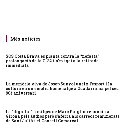
Més notícies
SOS Costa Brava es planta contra la “nefasta”
prolongació de la C-32 i n’exigeix la retirada
immediata
La memòria viva de Josep Sunyol uneix l’esport i la
cultura en un emotiu homenatge a Guadarrama pel seu
90è aniversari
La “dignitat” a mitges de Marc Puigtió: renuncia a
Girona pels àudios però s’aferra als càrrecs remunerats
de Sant Julià i el Consell Comarcal