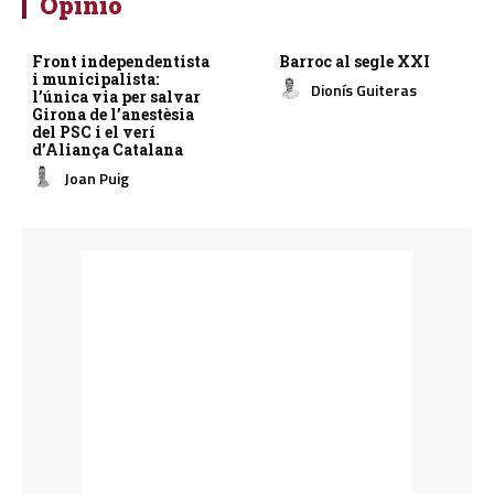
Opinió
Front independentista
Barroc al segle XXI
i municipalista:
Dionís Guiteras
l’única via per salvar
Girona de l’anestèsia
del PSC i el verí
d’Aliança Catalana
Joan Puig