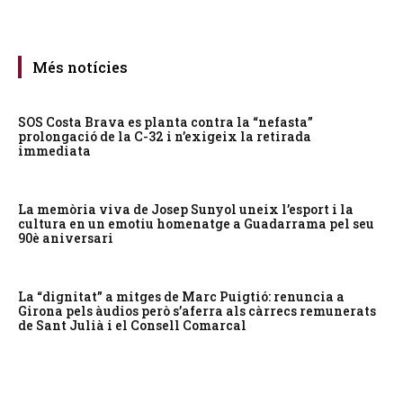
Més notícies
SOS Costa Brava es planta contra la “nefasta”
prolongació de la C-32 i n’exigeix la retirada
immediata
La memòria viva de Josep Sunyol uneix l’esport i la
cultura en un emotiu homenatge a Guadarrama pel seu
90è aniversari
La “dignitat” a mitges de Marc Puigtió: renuncia a
Girona pels àudios però s’aferra als càrrecs remunerats
de Sant Julià i el Consell Comarcal