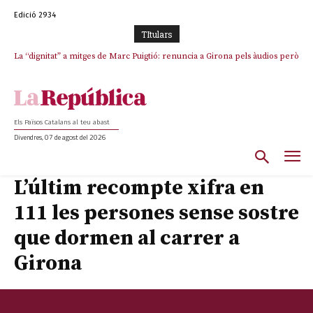
Edició 2934
TItulars
La “dignitat” a mitges de Marc Puigtió: renuncia a Girona pels àudios però
s’aferra als càrrecs remunerats de Sant Julià i el Consell Comarcal
Els Països Catalans al teu abast
Divendres, 07 de agost del 2026
L’últim recompte xifra en
111 les persones sense sostre
que dormen al carrer a
Girona