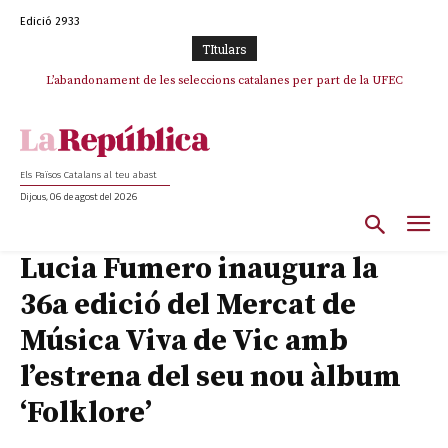
Edició 2933
TItulars
L’abandonament de les seleccions catalanes per part de la UFEC
espanyolitza l’esport del país
Els Països Catalans al teu abast
Dijous, 06 de agost del 2026
Lucia Fumero inaugura la
36a edició del Mercat de
Música Viva de Vic amb
l’estrena del seu nou àlbum
‘Folklore’