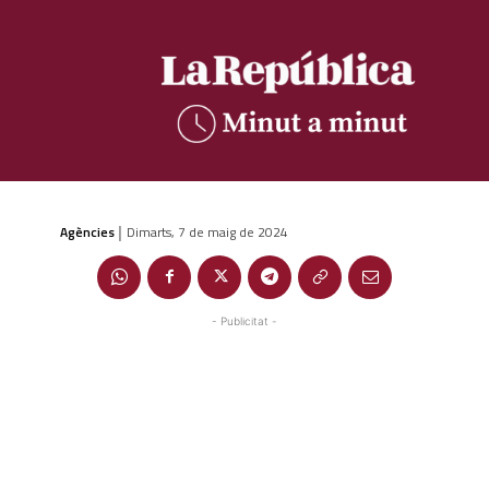
Agències
Dimarts, 7 de maig de 2024
|
- Publicitat -