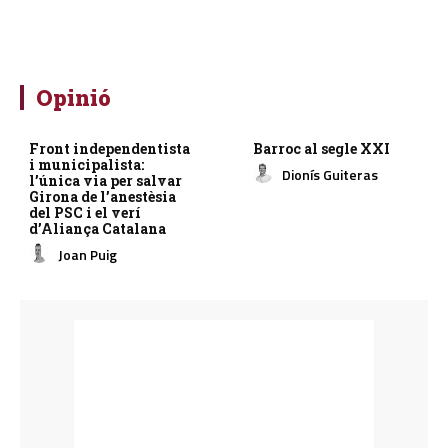
Opinió
Front independentista
Barroc al segle XXI
i municipalista:
Dionís Guiteras
l’única via per salvar
Girona de l’anestèsia
del PSC i el verí
d’Aliança Catalana
Joan Puig