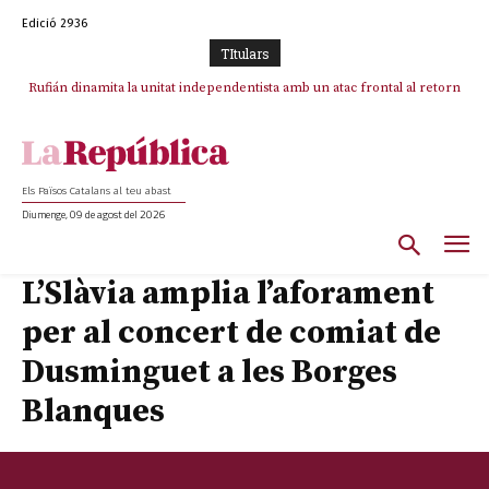
Edició 2936
TItulars
Rufián dinamita la unitat independentista amb un atac frontal al retorn
de Puigdemont
Els Països Catalans al teu abast
Diumenge, 09 de agost del 2026
L’Slàvia amplia l’aforament
per al concert de comiat de
Dusminguet a les Borges
Blanques