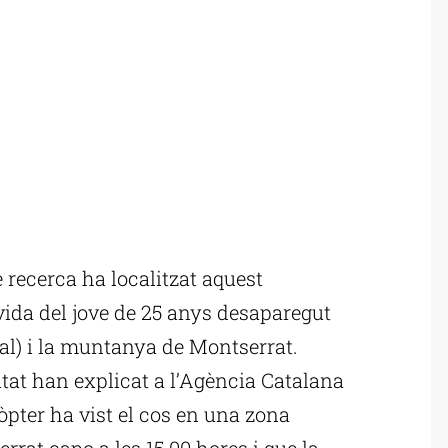
 recerca ha localitzat aquest
vida del jove de 25 anys desaparegut
al) i la muntanya de Montserrat.
tat han explicat a l’Agència Catalana
òpter ha vist el cos en una zona
rat capo a les 15.00 hores i que la