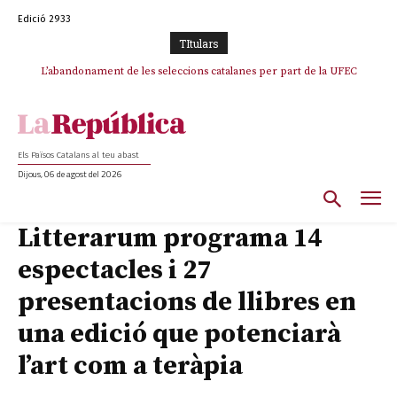
Edició 2933
TItulars
L’abandonament de les seleccions catalanes per part de la UFEC
espanyolitza l’esport del país
Els Països Catalans al teu abast
Dijous, 06 de agost del 2026
Litterarum programa 14
espectacles i 27
presentacions de llibres en
una edició que potenciarà
l’art com a teràpia