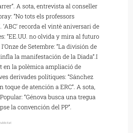
rer”. A sota, entrevista al conseller
ay: “No tots els professors
. ‘ABC’ recorda el vintè aniversari de
s: “EE.UU. no olvida y mira al futuro
a l’Onze de Setembre: “La división de
nfla la manifestación de la Diada”.I
t en la polèmica ampliació de
eves derivades polítiques: “Sánchez
un toque de atención a ERC”. A sota,
it Popular: “Génova busca una tregua
pse la convención del PP”.
ublicitat