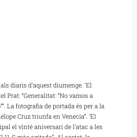
als diaris d’aquest diumenge. ‘El
el Prat: “Generalitat: “No vamos a
””. La fotografia de portada és per a la
élope Cruz triunfa en Venecia”. ‘El
al el vintè aniversari de l’atac a les
 11-S más agitado”. Al costat, la