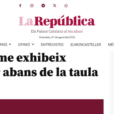
Els Països Catalans al teu abast
Divendres, 07 de agost del 2026
PAÍS
OPINIÓ
ENTREVISTES
ELMONCASTELLER
MÉ
me exhibeix
 abans de la taula