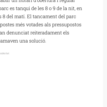
parc es tanqui de les 8 o 9 de la nit, en
les 8 del matí. El tancament del parc
ropostes més votades als pressupostos
 han denunciat reiteradament els
eclamaven una solució.
ublicitat