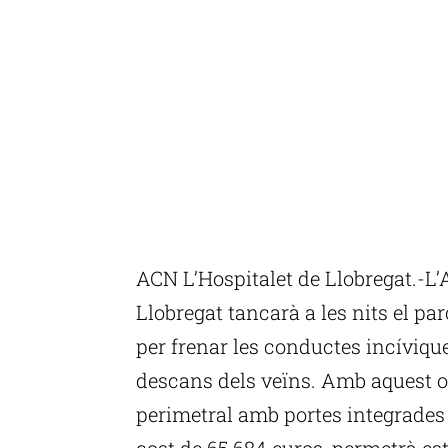
ACN L’Hospitalet de Llobregat.-L’
Llobregat tancarà a les nits el parc
per frenar les conductes incívique
descans dels veïns. Amb aquest obj
perimetral amb portes integrades 
cost de 65.684 euros, permetrà est