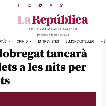
Els Països Catalans al teu abast
Dissabte, 08 de agost del 2026
PAÍS
OPINIÓ
ENTREVISTES
ELMONCASTELLER
MÉ
Llobregat tancarà
ets a les nits per
ots