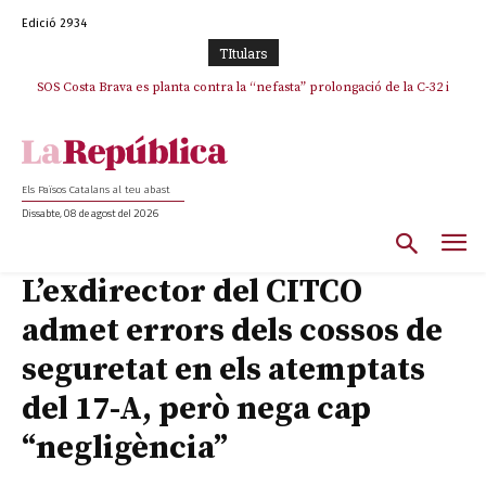
Edició 2934
TItulars
SOS Costa Brava es planta contra la “nefasta” prolongació de la C-32 i
n’exigeix la retirada immediata
Els Països Catalans al teu abast
Dissabte, 08 de agost del 2026
L’exdirector del CITCO
admet errors dels cossos de
seguretat en els atemptats
del 17-A, però nega cap
“negligència”