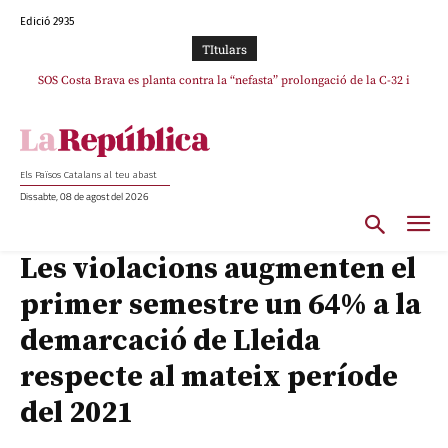
Edició 2935
TItulars
SOS Costa Brava es planta contra la “nefasta” prolongació de la C-32 i
La memòria viva de Josep Sunyol uneix l’esport i la cultura en un emotiu
homenatge a Guadarrama pel seu 90è aniversari
n’exigeix la retirada immediata
Els Països Catalans al teu abast
Dissabte, 08 de agost del 2026
Les violacions augmenten el
primer semestre un 64% a la
demarcació de Lleida
respecte al mateix període
del 2021