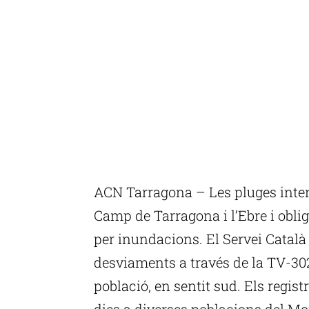
ACN Tarragona – Les pluges inten
Camp de Tarragona i l’Ebre i oblig
per inundacions. El Servei Català
desviaments a través de la TV-3025
població, en sentit sud. Els regist
dies a diverses poblacions del Mon