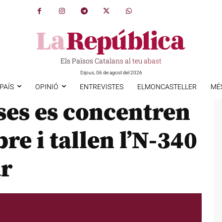
Els Països Catalans al teu abast
Dijous, 06 de agost del 2026
PAÍS
OPINIÓ
ENTREVISTES
ELMONCASTELLER
MÉ
ses es concentren
bre i tallen l’N-340
ar